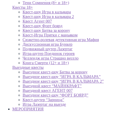
Тени Сомнения (8+ и 18+)
Квесты 18+
Квест-шоу Игра в кальмара
Квест-шоу Игра в кальмара 2
Квест Агент 007
Квест-шоу Форт боярд
Квест-шоу Битва за корону
Квест-Игра Прятки с маньяком
Сюжетно-ролевая детективная игра Мафия
Дискуссионная игра Бункер
Подвижный шутер Лазертаг
Игра-шутер Поединок героев
Челлендж игра Страшно весело
Книга Смерти (12+ и 18+)
Выездные квесты
Выездное квест-шоу Битва за корону
Выездное квест-шоу “ИГРА В КАЛЬМАРА”
Выездное квест-шоу “ИГРА В КАЛЬМАРА 2”
Выездной квест “МАЙНКРАФТ”
Выездной квест АГЕНТ 007
Выездное квест-шоу “ФОРТ БОЯРД”
Квест-шутер “Зарница”
Игра Лазертаг на выезде
МЕРОПРИЯТИЯ