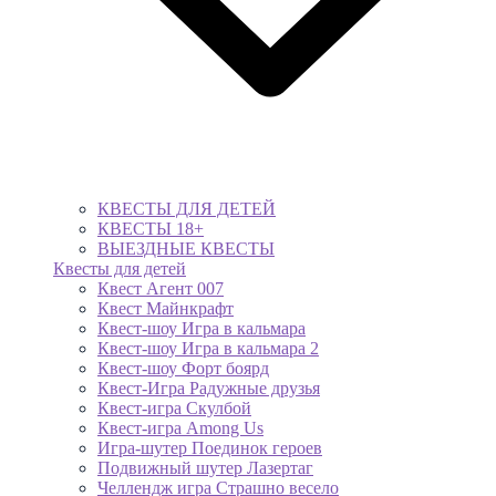
КВЕСТЫ ДЛЯ ДЕТЕЙ
КВЕСТЫ 18+
ВЫЕЗДНЫЕ КВЕСТЫ
Квесты для детей
Квест Агент 007
Квест Майнкрафт
Квест-шоу Игра в кальмара
Квест-шоу Игра в кальмара 2
Квест-шоу Форт боярд
Квест-Игра Радужные друзья
Квест-игра Скулбой
Квест-игра Among Us
Игра-шутер Поединок героев
Подвижный шутер Лазертаг
Челлендж игра Страшно весело