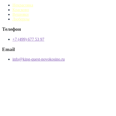
Некрасовка
Красково
Вешняки
Люберцы
Телефон
+7 (499) 677 53 97
Email
info@king-quest-novokosino.ru