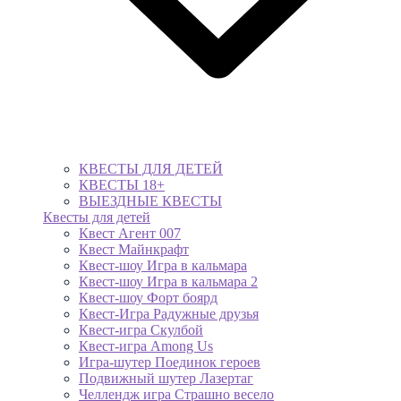
КВЕСТЫ ДЛЯ ДЕТЕЙ
КВЕСТЫ 18+
ВЫЕЗДНЫЕ КВЕСТЫ
Квесты для детей
Квест Агент 007
Квест Майнкрафт
Квест-шоу Игра в кальмара
Квест-шоу Игра в кальмара 2
Квест-шоу Форт боярд
Квест-Игра Радужные друзья
Квест-игра Скулбой
Квест-игра Among Us
Игра-шутер Поединок героев
Подвижный шутер Лазертаг
Челлендж игра Страшно весело