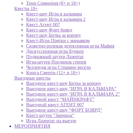
Тени Сомнения (8+ и 18+)
Квесты 18+
Квест-шоу Игра в кальмара
Квест-шоу Игра в кальмара 2
Квест Агент 007
Квест-шоу Форт боярд
Квест-шоу Битва за корону
Квест-Игра Прятки с маньяком
Сюжетно-ролевая детективная игра Мафия
Дискуссионная игра Бункер
Подвижный шутер Лазертаг
Игра-шутер Поединок героев
Челлендж игра Страшно весело
Книга Смерти (12+ и 18+)
Выездные квесты
Выездное квест-шоу Битва за корону
Выездное квест-шоу “ИГРА В КАЛЬМАРА”
Выездное квест-шоу “ИГРА В КАЛЬМАРА 2”
Выездной квест “МАЙНКРАФТ”
Выездной квест АГЕНТ 007
Выездное квест-шоу “ФОРТ БОЯРД”
Квест-шутер “Зарница”
Игра Лазертаг на выезде
МЕРОПРИЯТИЯ