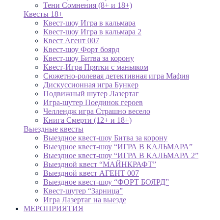
Тени Сомнения (8+ и 18+)
Квесты 18+
Квест-шоу Игра в кальмара
Квест-шоу Игра в кальмара 2
Квест Агент 007
Квест-шоу Форт боярд
Квест-шоу Битва за корону
Квест-Игра Прятки с маньяком
Сюжетно-ролевая детективная игра Мафия
Дискуссионная игра Бункер
Подвижный шутер Лазертаг
Игра-шутер Поединок героев
Челлендж игра Страшно весело
Книга Смерти (12+ и 18+)
Выездные квесты
Выездное квест-шоу Битва за корону
Выездное квест-шоу “ИГРА В КАЛЬМАРА”
Выездное квест-шоу “ИГРА В КАЛЬМАРА 2”
Выездной квест “МАЙНКРАФТ”
Выездной квест АГЕНТ 007
Выездное квест-шоу “ФОРТ БОЯРД”
Квест-шутер “Зарница”
Игра Лазертаг на выезде
МЕРОПРИЯТИЯ