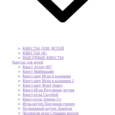
КВЕСТЫ ДЛЯ ДЕТЕЙ
КВЕСТЫ 18+
ВЫЕЗДНЫЕ КВЕСТЫ
Квесты для детей
Квест Агент 007
Квест Майнкрафт
Квест-шоу Игра в кальмара
Квест-шоу Игра в кальмара 2
Квест-шоу Форт боярд
Квест-Игра Радужные друзья
Квест-игра Скулбой
Квест-игра Among Us
Игра-шутер Поединок героев
Подвижный шутер Лазертаг
Челлендж игра Страшно весело