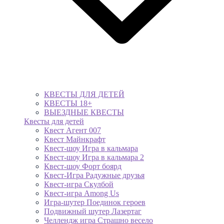
КВЕСТЫ ДЛЯ ДЕТЕЙ
КВЕСТЫ 18+
ВЫЕЗДНЫЕ КВЕСТЫ
Квесты для детей
Квест Агент 007
Квест Майнкрафт
Квест-шоу Игра в кальмара
Квест-шоу Игра в кальмара 2
Квест-шоу Форт боярд
Квест-Игра Радужные друзья
Квест-игра Скулбой
Квест-игра Among Us
Игра-шутер Поединок героев
Подвижный шутер Лазертаг
Челлендж игра Страшно весело