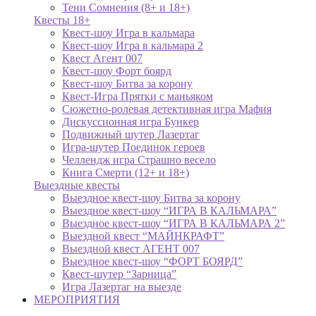
Тени Сомнения (8+ и 18+)
Квесты 18+
Квест-шоу Игра в кальмара
Квест-шоу Игра в кальмара 2
Квест Агент 007
Квест-шоу Форт боярд
Квест-шоу Битва за корону
Квест-Игра Прятки с маньяком
Сюжетно-ролевая детективная игра Мафия
Дискуссионная игра Бункер
Подвижный шутер Лазертаг
Игра-шутер Поединок героев
Челлендж игра Страшно весело
Книга Смерти (12+ и 18+)
Выездные квесты
Выездное квест-шоу Битва за корону
Выездное квест-шоу “ИГРА В КАЛЬМАРА”
Выездное квест-шоу “ИГРА В КАЛЬМАРА 2”
Выездной квест “МАЙНКРАФТ”
Выездной квест АГЕНТ 007
Выездное квест-шоу “ФОРТ БОЯРД”
Квест-шутер “Зарница”
Игра Лазертаг на выезде
МЕРОПРИЯТИЯ