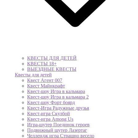
КВЕСТЫ ДЛЯ ДЕТЕЙ
КВЕСТЫ 18+
ВЫЕЗДНЫЕ КВЕСТЫ
Квесты для детей
Квест Агент 007
Квест Майнкрафт
Квест-шоу Игра в кальмара
Квест-шоу Игра в кальмара 2
Квест-шоу Форт боярд
Квест-Игра Радужные друзья
Квест-игра Скулбой
Квест-игра Among Us
Игра-шутер Поединок героев
Подвижный шутер Лазертаг
Челлендж игра Страшно весело