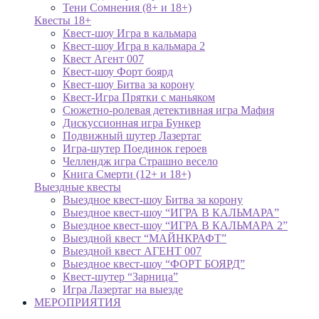
Тени Сомнения (8+ и 18+)
Квесты 18+
Квест-шоу Игра в кальмара
Квест-шоу Игра в кальмара 2
Квест Агент 007
Квест-шоу Форт боярд
Квест-шоу Битва за корону
Квест-Игра Прятки с маньяком
Сюжетно-ролевая детективная игра Мафия
Дискуссионная игра Бункер
Подвижный шутер Лазертаг
Игра-шутер Поединок героев
Челлендж игра Страшно весело
Книга Смерти (12+ и 18+)
Выездные квесты
Выездное квест-шоу Битва за корону
Выездное квест-шоу “ИГРА В КАЛЬМАРА”
Выездное квест-шоу “ИГРА В КАЛЬМАРА 2”
Выездной квест “МАЙНКРАФТ”
Выездной квест АГЕНТ 007
Выездное квест-шоу “ФОРТ БОЯРД”
Квест-шутер “Зарница”
Игра Лазертаг на выезде
МЕРОПРИЯТИЯ